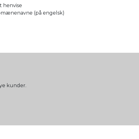
t henvise
f domænenavne (på engelsk)
nye kunder.