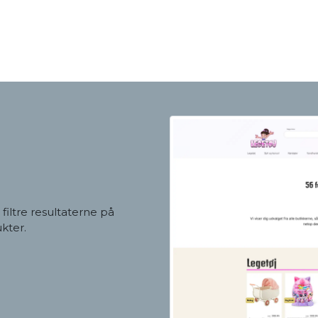
iltre resultaterne på
kter.