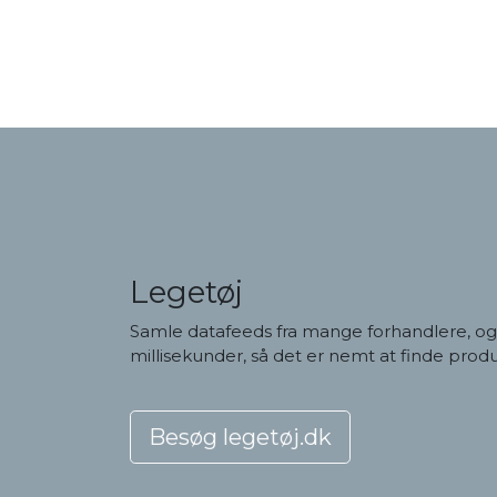
Legetøj
Samle datafeeds fra mange forhandlere, og f
millisekunder, så det er nemt at finde produ
Besøg legetøj.dk