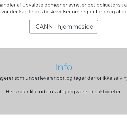
andler af udvalgte domænenavne, er det obligatorisk a
hvor der kan findes beskrivelser om regler for brug a
ICANN - hjemmeside
Info
ngerer som underleverandør, og tager derfor ikke selv 
Herunder lille udpluk af igangværende aktiviteter.