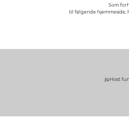
Som forh
til følgende hjemmeside, 
jipHost fu