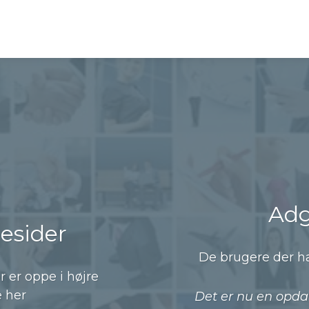
Adg
esider
De brugere der h
r er oppe i højre
e her
Det er nu en opd