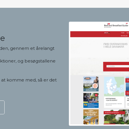
de
den, gennem et årelangt
nktioner, og besøgstallene
r at komme med, så er det