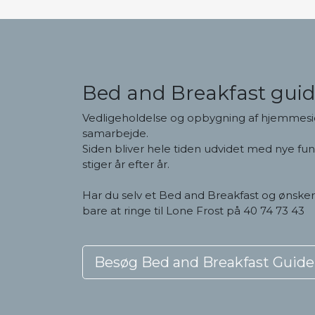
Bed and Breakfast gui
Vedligeholdelse og opbygning af hjemmesi
samarbejde.
Siden bliver hele tiden udvidet med nye fu
stiger år efter år.
Har du selv et Bed and Breakfast og ønske
bare at ringe til Lone Frost på 40 74 73 43
Besøg Bed and Breakfast Guide